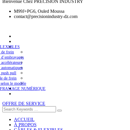
Bienvenue Chez PRECISION INDUSTRY
M99J+PG6, Ouled Moussa
contact@precisionindustry-dz.com
FLEXIBLES
 de frein
s d’embrayages
 accélérateurs
 automatiques
 push pull
le de frein
 selon le modèle
 FRASIAGE NUMÉRIQUE
OFFRE DE SERVICE
ACCUEIL
À PROPOS
CÂBLES & FLEXIBLES