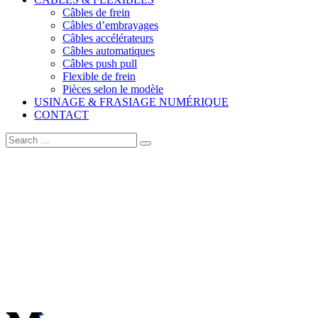
Câbles de frein
Câbles d’embrayages
Câbles accélérateurs
Câbles automatiques
Câbles push pull
Flexible de frein
Pièces selon le modèle
USINAGE & FRASIAGE NUMÉRIQUE
CONTACT