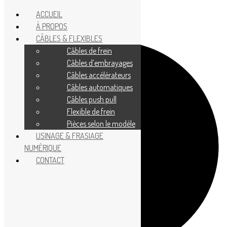
ACCUEIL
À PROPOS
CÂBLES & FLEXIBLES
Câbles de frein
Câbles d’embrayages
Câbles accélérateurs
Câbles automatiques
Câbles push pull
Flexible de frein
Pièces selon le modèle
USINAGE & FRASIAGE
NUMÉRIQUE
CONTACT