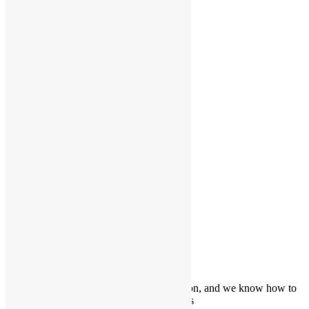
Portfolio
Our best portfolio
Our portfolio
We’ve grown up with the internet revolution, and we know how to
deliver on its promise of improved business