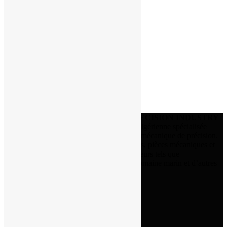
SEE ALL
Nos réalisations
Réalisation 1
Nos réalisations
Réalisation 1
Nos réalisations
Load More
La société sarl
PRECISION INDUSTRY
est une entreprise algérienne spécialisée
dans la fabrication mécanique de précision.
Elle conçoit et réalise des moules, outillages, pièces mécaniques et
ensembles industriels destinés à divers secteurs tels que
l’automobile, l’industrie, l’agriculture, le domaine marin et d’autres
applications techniques ...
Navigation
ACCUEIL
À PROPOS