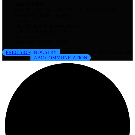
Siège & Usine
:
Kara Mustapha sud section °06, Gpe de P N626 Ouled
Moussa Boumerdès - Algérie
E-mail:
contact@precisionindustry-dz.com
Mob: +213 (0)563.054.019
Nos Horaires:
Dim - Jeu / 08:30H - 16:30H
PRECISION INDUSTRY
2025 - Tous droits réservés | Site web
développé par
ABC COMMUNICATION