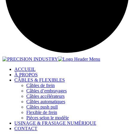
ACCUEIL
À PROPOS
CÂBLES & FLEXIBLES
Câbles de frein
Câbles d’embrayages
Câbles accélérateurs
Câbles automatiques
Câbles push pull
Flexible de frein
Pièces selon le modèle
USINAGE & FRASIAGE NUMÉRIQUE
CONTACT