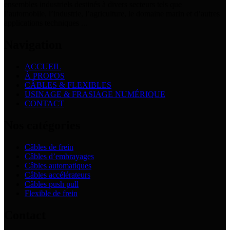
ensembles industriels destinés à divers secteurs tels que
l’automobile, l’industrie, l’agriculture, le domaine marin et d’autres
applications techniques ...
Navigation
ACCUEIL
À PROPOS
CÂBLES & FLEXIBLES
USINAGE & FRASIAGE NUMÉRIQUE
CONTACT
Nos catégories
Câbles de frein
Câbles d’embrayages
Câbles automatiques
Câbles accélérateurs
Câbles push pull
Flexible de frein
Contact