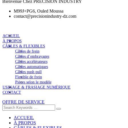
Bienvenue Chez PRECISION INDUSTRY
M99J+PG6, Ouled Moussa
contact@precisionindustry-dz.com
ACCUEIL
À PROPOS
CÂBLES & FLEXIBLES
Câbles de frein
Câbles d’embrayages
Câbles accélérateurs
Câbles automatiques
Câbles push pull
Flexible de frein
Pièces selon le modèle
USINAGE & FRASIAGE NUMÉRIQUE
CONTACT
OFFRE DE SERVICE
ACCUEIL
À PROPOS
CÂBLES & FLEXIBLES